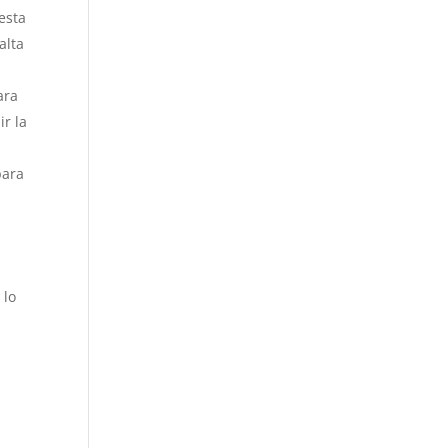
esta
alta
ara
ir la
para
 lo