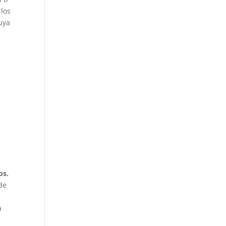
 los
uya
s
os.
de
a